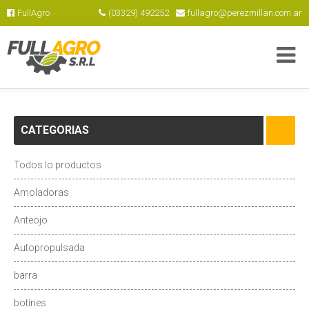
FullAgro
(03329) 492252
fullagro@perezmillan.com.ar
CATEGORIAS
Todos lo productos
Amoladoras
Anteojo
Autopropulsada
barra
botínes