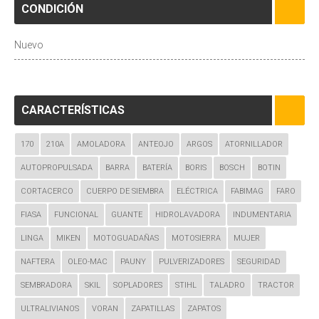
CONDICIÓN
Nuevo
CARACTERÍSTICAS
170
210A
AMOLADORA
ANTEOJO
ARGOS
ATORNILLADOR
AUTOPROPULSADA
BARRA
BATERÍA
BORIS
BOSCH
BOTIN
CORTACERCO
CUERPO DE SIEMBRA
ELÉCTRICA
FABIMAG
FARO
FIASA
FUNCIONAL
GUANTE
HIDROLAVADORA
INDUMENTARIA
LINGA
MIKEN
MOTOGUADAÑAS
MOTOSIERRA
MUJER
NAFTERA
OLEO-MAC
PAUNY
PULVERIZADORES
SEGURIDAD
SEMBRADORA
SKIL
SOPLADORES
STIHL
TALADRO
TRACTOR
ULTRALIVIANOS
VORAN
ZAPATILLAS
ZAPATOS