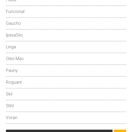
Funcional
Gaucho
IpesaSilo
Linga
Oleo-Mac
Pauny
Roguant
Skil
Stihl
Voran