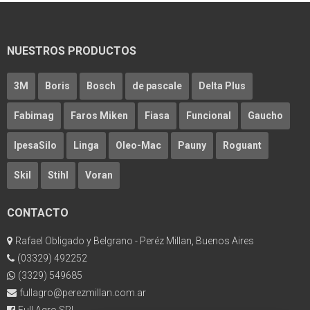
NUESTROS PRODUCTOS
3M
Boris
Bosch
de pascale
Delta Plus
Fabimag
Faros Miken
Fiasa
Funcional
Gaucho
IpesaSilo
Linga
Oleo-Mac
Pauny
Roguant
Skil
Stihl
Voran
CONTACTO
Rafael Obligado y Belgrano - Peréz Millan, Buenos Aires
(03329) 492252
(3329) 549685
fullagro@perezmillan.com.ar