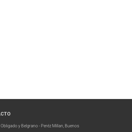
ACTO
 Obligado y Belgrano - Peréz Millan, Buenos