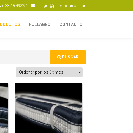
(03329) 492252
fullagro@perezmillan.com.ar
ODUCTOS
FULLAGRO
CONTACTO