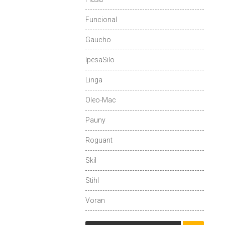
Funcional
Gaucho
IpesaSilo
Linga
Oleo-Mac
Pauny
Roguant
Skil
Stihl
Voran