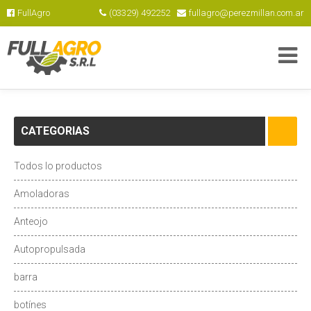
FullAgro
(03329) 492252
fullagro@perezmillan.com.ar
CATEGORIAS
Todos lo productos
Amoladoras
Anteojo
Autopropulsada
barra
botínes