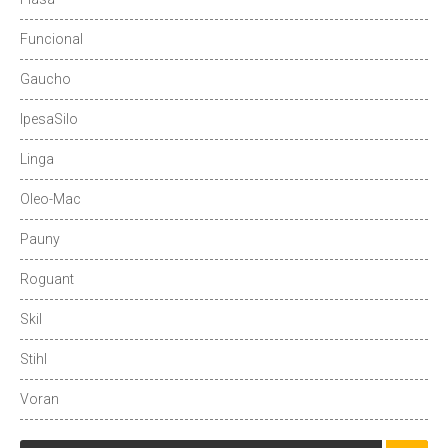
Funcional
Gaucho
IpesaSilo
Linga
Oleo-Mac
Pauny
Roguant
Skil
Stihl
Voran