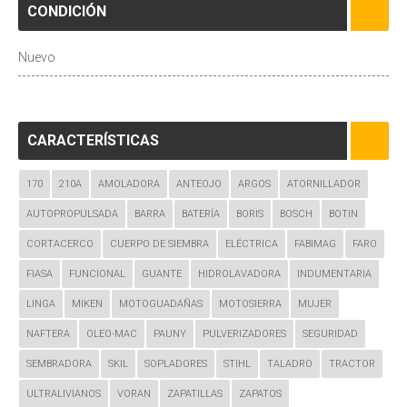
CONDICIÓN
Nuevo
CARACTERÍSTICAS
170
210A
AMOLADORA
ANTEOJO
ARGOS
ATORNILLADOR
AUTOPROPULSADA
BARRA
BATERÍA
BORIS
BOSCH
BOTIN
CORTACERCO
CUERPO DE SIEMBRA
ELÉCTRICA
FABIMAG
FARO
FIASA
FUNCIONAL
GUANTE
HIDROLAVADORA
INDUMENTARIA
LINGA
MIKEN
MOTOGUADAÑAS
MOTOSIERRA
MUJER
NAFTERA
OLEO-MAC
PAUNY
PULVERIZADORES
SEGURIDAD
SEMBRADORA
SKIL
SOPLADORES
STIHL
TALADRO
TRACTOR
ULTRALIVIANOS
VORAN
ZAPATILLAS
ZAPATOS