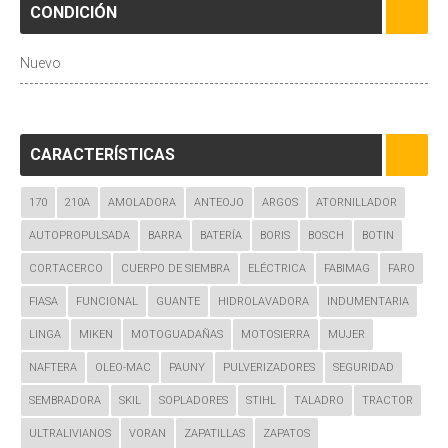
CONDICIÓN
Nuevo
CARACTERÍSTICAS
170
210A
AMOLADORA
ANTEOJO
ARGOS
ATORNILLADOR
AUTOPROPULSADA
BARRA
BATERÍA
BORIS
BOSCH
BOTIN
CORTACERCO
CUERPO DE SIEMBRA
ELÉCTRICA
FABIMAG
FARO
FIASA
FUNCIONAL
GUANTE
HIDROLAVADORA
INDUMENTARIA
LINGA
MIKEN
MOTOGUADAÑAS
MOTOSIERRA
MUJER
NAFTERA
OLEO-MAC
PAUNY
PULVERIZADORES
SEGURIDAD
SEMBRADORA
SKIL
SOPLADORES
STIHL
TALADRO
TRACTOR
ULTRALIVIANOS
VORAN
ZAPATILLAS
ZAPATOS