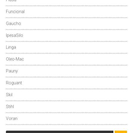
Funcional
Gaucho
IpesaSilo
Linga
Oleo-Mac
Pauny
Roguant
Skil
Stihl
Voran