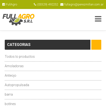
FullAgro
(03329) 492252
fullagro@perezmillan.com.ar
CATEGORIAS
Todos lo productos
Amoladoras
Anteojo
Autopropulsada
barra
botínes