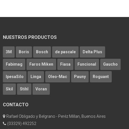
NUESTROS PRODUCTOS
3M
Boris
Bosch
de pascale
Delta Plus
Fabimag
Faros Miken
Fiasa
Funcional
Gaucho
IpesaSilo
Linga
Oleo-Mac
Pauny
Roguant
Skil
Stihl
Voran
CONTACTO
Rafael Obligado y Belgrano - Peréz Millan, Buenos Aires
(03329) 492252