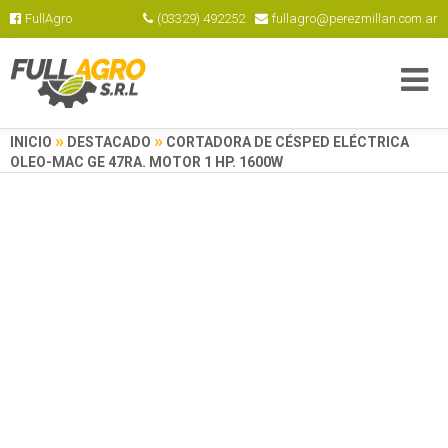
FullAgro
(03329) 492252
fullagro@perezmillan.com.ar
»
»
INICIO
DESTACADO
CORTADORA DE CÉSPED ELÉCTRICA
OLEO-MAC GE 47RA. MOTOR 1 HP. 1600W